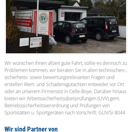
Wir wünschen Ihnen allzeit gute Fahrt, sollte es dennoch zu
Problemen kommen, wir beraten Sie in allen technischen-,
sicherheits- sowie bewertungsrelevanten Fragen und
erstellen Wert- und Schadensgutachten entweder vor Ort
oder an unserem Firmensitz in Celle-Boye. Darüber hinaus
bieten wir Arbeitssicherheitsüberprüfungen (UVV) gem.
Betriebssicherheitsverordnung und Prüfungen von
Sportstätten u. Sportgeräten nach Vorschrift: GUV/Si 8044
Wir sind Partner von